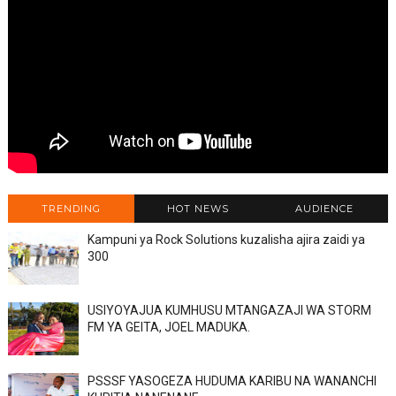
TRENDING
HOT NEWS
AUDIENCE
Kampuni ya Rock Solutions kuzalisha ajira zaidi ya
300
USIYOYAJUA KUMHUSU MTANGAZAJI WA STORM
FM YA GEITA, JOEL MADUKA.
PSSSF YASOGEZA HUDUMA KARIBU NA WANANCHI