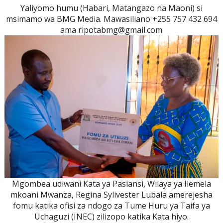
Yaliyomo humu (Habari, Matangazo na Maoni) si
msimamo wa BMG Media. Mawasiliano +255 757 432 694
ama ripotabmg@gmail.com
Mgombea udiwani Kata ya Pasiansi, Wilaya ya Ilemela
mkoani Mwanza, Regina Sylivester Lubala amerejesha
fomu katika ofisi za ndogo za Tume Huru ya Taifa ya
Uchaguzi (INEC) zilizopo katika Kata hiyo.