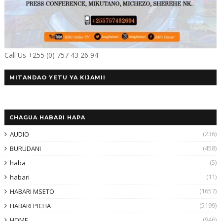
Call Us +255 (0) 757 43 26 94
MITANDAO YETU YA KIJAMII
CHAGUA HABARI HAPA
(236)
AUDIO
(458)
BURUDANI
(5)
haba
(11)
habari
(1657)
HABARI MSETO
(5199)
HABARI PICHA
(946)
HOME