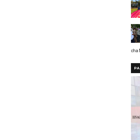
cha
PA