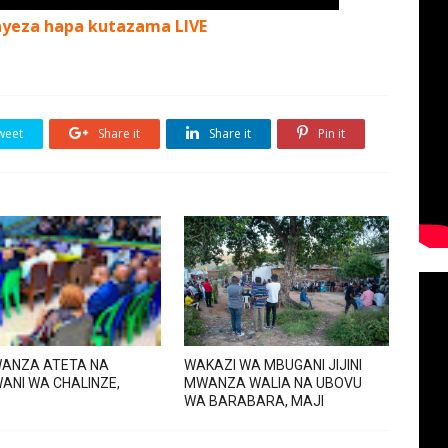
yeza hapa kutazama LIVE
weet
Share it
Share it
Pin it
ANZA ATETA NA
WAKAZI WA MBUGANI JIJINI
ANI WA CHALINZE,
MWANZA WALIA NA UBOVU
WA BARABARA, MAJI