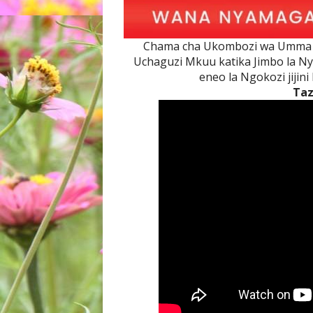
Chama cha Ukombozi wa Umma 
Uchaguzi Mkuu katika Jimbo la N
eneo la Ngokozi jijin
Ta