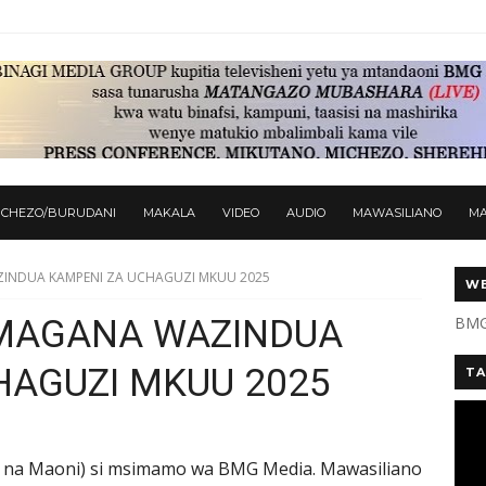
ICHEZO/BURUDANI
MAKALA
VIDEO
AUDIO
MAWASILIANO
M
NDUA KAMPENI ZA UCHAGUZI MKUU 2025
WE
AGANA WAZINDUA
BMG
HAGUZI MKUU 2025
TA
 na Maoni) si msimamo wa BMG Media. Mawasiliano