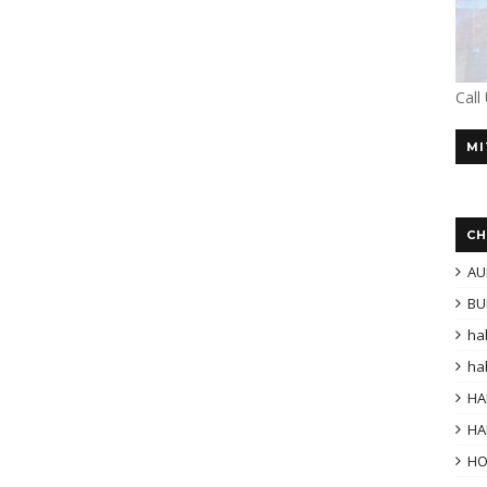
Call
MI
CH
AU
BU
ha
ha
HA
HA
H