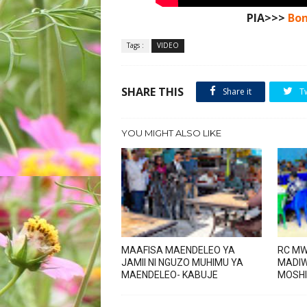
PIA>>>
Bon
Tags :
VIDEO
SHARE THIS
Share it
T
YOU MIGHT ALSO LIKE
MAAFISA MAENDELEO YA
RC MW
JAMII NI NGUZO MUHIMU YA
MADIW
MAENDELEO- KABUJE
MOSHI