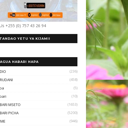
 Us +255 (0) 757 43 26 94
TANDAO YETU YA KIJAMII
AGUA HABARI HAPA
(236)
DIO
(458)
RUDANI
(5)
ba
(10)
bari
(1653)
BARI MSETO
(5200)
BARI PICHA
(946)
OME