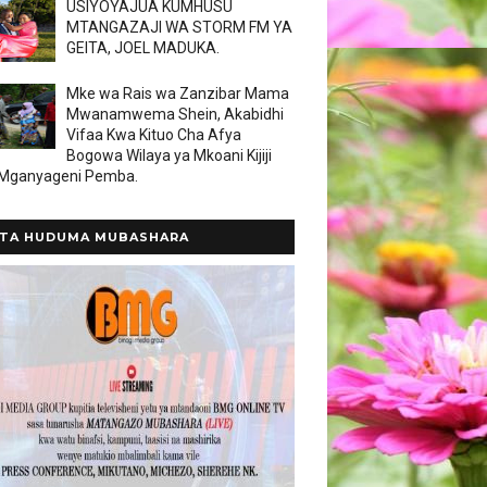
USIYOYAJUA KUMHUSU
MTANGAZAJI WA STORM FM YA
GEITA, JOEL MADUKA.
Mke wa Rais wa Zanzibar Mama
Mwanamwema Shein, Akabidhi
Vifaa Kwa Kituo Cha Afya
Bogowa Wilaya ya Mkoani Kijiji
 Mganyageni Pemba.
TA HUDUMA MUBASHARA