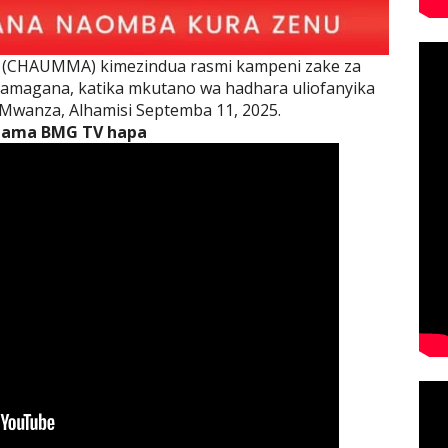
(CHAUMMA) kimezindua rasmi kampeni zake za
yamagana, katika mkutano wa hadhara uliofanyika
i Mwanza, Alhamisi Septemba 11, 2025.
zama BMG TV hapa