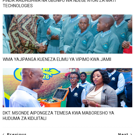
PINDA ARIDHISHWA NA UBUNIFU WA NDEGE NYUKI ZA MATI
TECHNOLOGIES
WMA YAJIPANGA KUENEZA ELIMU YA VIPIMO KWA JAMII
DKT. MSONDE AIPONGEZA TEMESA KWA MABORESHO YA
HUDUMA ZA KIDIJITALI
Previous
Next