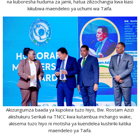
na kuboresha huduma za jamii, hatua zilizochangia kwa kiasi
kikubwa maendeleo ya uchumi wa Taifa.
Akizungumza baada ya kupokea tuzo hiyo, Bw. Rostam Azizi
aliishukuru Serikali na TNCC kwa kutambua mchango wake,
akisema tuzo hiyo ni motisha ya kuendelea kushiriki katika
maendeleo ya Taifa.