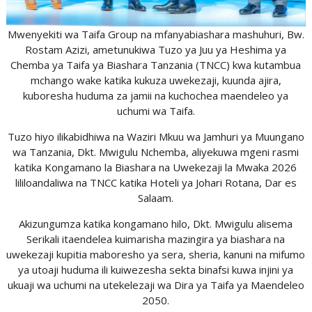
Mwenyekiti wa Taifa Group na mfanyabiashara mashuhuri, Bw.
Rostam Azizi, ametunukiwa Tuzo ya Juu ya Heshima ya
Chemba ya Taifa ya Biashara Tanzania (TNCC) kwa kutambua
mchango wake katika kukuza uwekezaji, kuunda ajira,
kuboresha huduma za jamii na kuchochea maendeleo ya
uchumi wa Taifa.
Tuzo hiyo ilikabidhiwa na Waziri Mkuu wa Jamhuri ya Muungano
wa Tanzania, Dkt. Mwigulu Nchemba, aliyekuwa mgeni rasmi
katika Kongamano la Biashara na Uwekezaji la Mwaka 2026
lililoandaliwa na TNCC katika Hoteli ya Johari Rotana, Dar es
Salaam.
Akizungumza katika kongamano hilo, Dkt. Mwigulu alisema
Serikali itaendelea kuimarisha mazingira ya biashara na
uwekezaji kupitia maboresho ya sera, sheria, kanuni na mifumo
ya utoaji huduma ili kuiwezesha sekta binafsi kuwa injini ya
ukuaji wa uchumi na utekelezaji wa Dira ya Taifa ya Maendeleo
2050.