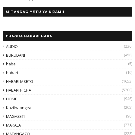
MITANDAO YETU YA KIJAMII
CHAGUA HABARI HAPA
(236)
AUDIO
(458)
BURUDANI
(5)
haba
(10)
habari
(1653)
HABARI MSETO
(5200)
HABARI PICHA
(946)
HOME
(205)
KaziInaongea
(90)
MAGAZETI
(231)
MAKALA
(228)
MATANGAZO