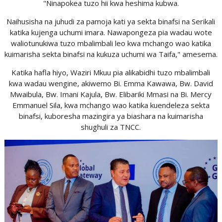
"Ninapokea tuzo hii kwa heshima kubwa.
Naihusisha na juhudi za pamoja kati ya sekta binafsi na Serikali
katika kujenga uchumi imara. Nawapongeza pia wadau wote
waliotunukiwa tuzo mbalimbali leo kwa mchango wao katika
kuimarisha sekta binafsi na kukuza uchumi wa Taifa," amesema.
Katika hafla hiyo, Waziri Mkuu pia alikabidhi tuzo mbalimbali
kwa wadau wengine, akiwemo Bi. Emma Kawawa, Bw. David
Mwaibula, Bw. Imani Kajula, Bw. Elibariki Mmasi na Bi. Mercy
Emmanuel Sila, kwa mchango wao katika kuendeleza sekta
binafsi, kuboresha mazingira ya biashara na kuimarisha
shughuli za TNCC.