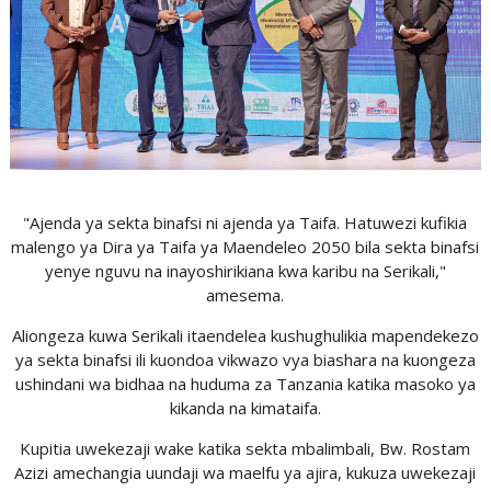
"Ajenda ya sekta binafsi ni ajenda ya Taifa. Hatuwezi kufikia
malengo ya Dira ya Taifa ya Maendeleo 2050 bila sekta binafsi
yenye nguvu na inayoshirikiana kwa karibu na Serikali,"
amesema.
Aliongeza kuwa Serikali itaendelea kushughulikia mapendekezo
ya sekta binafsi ili kuondoa vikwazo vya biashara na kuongeza
ushindani wa bidhaa na huduma za Tanzania katika masoko ya
kikanda na kimataifa.
Kupitia uwekezaji wake katika sekta mbalimbali, Bw. Rostam
Azizi amechangia uundaji wa maelfu ya ajira, kukuza uwekezaji