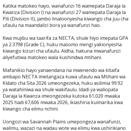
Katika matokeo hayo, wanafunzi 16 wamepata Daraja la
Kwanza (Division I) na wanafunzi 27 wamepata Daraja la
Pili (Division II), jambo linaloonyesha kiwango cha juu cha
ufaulu na maandalizi bora ya wanafunzi hao.
Kwa mujibu wa taarifa za NECTA, shule hiyo imepata GPA
ya 2.3798 (Grade C), huku masomo mengi yakionyesha
kiwango kizuri cha ufaulu. Aidha, hakuna mwanafunzi
aliyefutiwa matokeo wala kushindwa mtihani.
Mafanikio hayo yanaendana na mwenendo wa kitaifa
ambapo NECTA imetangaza kuwa ufaulu wa Mtihani wa
Kidato cha Sita 2026 umeongezeka, huku asilimia 99.92
ya watahiniwa wa shule wakifaulu. Idadi ya waliopata
Daraja la Kwanza imeongezeka kutoka 61,020 mwaka
2025 hadi 67,606 mwaka 2026, ikiashiria kuimarika kwa
kiwango cha elimu nchini.
Uongozi wa Savannah Plains umepongeza wanafunzi,
walimu, wazazi na wadau wote wa elimu kwa ushirikiano