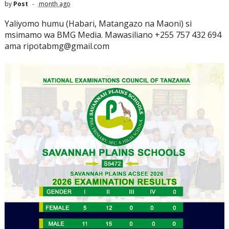
by
Post
month ago
Yaliyomo humu (Habari, Matangazo na Maoni) si
msimamo wa BMG Media. Mawasiliano +255 757 432 694
ama ripotabmg@gmail.com