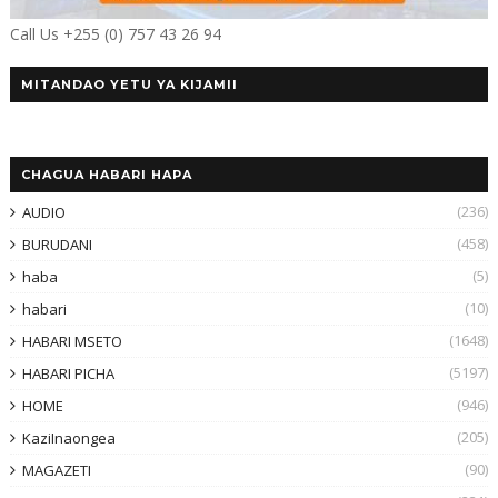
Call Us +255 (0) 757 43 26 94
MITANDAO YETU YA KIJAMII
CHAGUA HABARI HAPA
(236)
AUDIO
(458)
BURUDANI
(5)
haba
(10)
habari
(1648)
HABARI MSETO
(5197)
HABARI PICHA
(946)
HOME
(205)
KaziInaongea
(90)
MAGAZETI