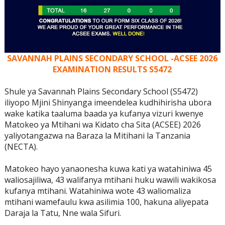
SAVANNAH PLAINS SECONDARY SCHOOL -ACSEE 2026
EXAMINATION RESULTS S5472
Shule ya Savannah Plains Secondary School (S5472)
iliyopo Mjini Shinyanga imeendelea kudhihirisha ubora
wake katika taaluma baada ya kufanya vizuri kwenye
Matokeo ya Mtihani wa Kidato cha Sita (ACSEE) 2026
yaliyotangazwa na Baraza la Mitihani la Tanzania
(NECTA).
Matokeo hayo yanaonesha kuwa kati ya watahiniwa 45
waliosajiliwa, 43 walifanya mtihani huku wawili wakikosa
kufanya mtihani. Watahiniwa wote 43 waliomaliza
mtihani wamefaulu kwa asilimia 100, hakuna aliyepata
Daraja la Tatu, Nne wala Sifuri.