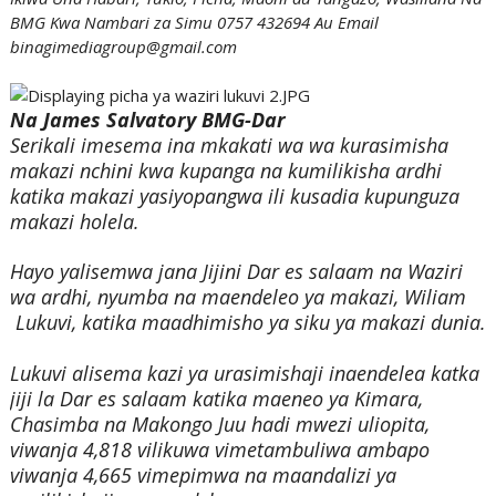
BMG Kwa Nambari za Simu 0757 432694 Au Email
binagimediagroup@gmail.com
Na James Salvatory BMG-Dar
Serikali imesema ina mkakati wa wa kurasimisha
makazi nchini kwa kupanga na kumilikisha ardhi
katika makazi yasiyopangwa ili kusadia kupunguza
makazi holela.
Hayo yalisemwa jana Jijini Dar es salaam na Waziri
wa ardhi, nyumba na maendeleo ya makazi, Wiliam
Lukuvi, katika maadhimisho ya siku ya makazi dunia.
Lukuvi alisema kazi ya urasimishaji inaendelea katka
jiji la Dar es salaam katika maeneo ya Kimara,
Chasimba na Makongo Juu hadi mwezi uliopita,
viwanja 4,818 vilikuwa vimetambuliwa ambapo
viwanja 4,665 vimepimwa na maandalizi ya