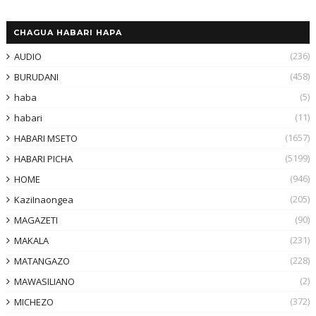
CHAGUA HABARI HAPA
(236)
AUDIO
(458)
BURUDANI
(5)
haba
(11)
habari
(1657)
HABARI MSETO
(5199)
HABARI PICHA
(946)
HOME
(205)
KaziInaongea
(90)
MAGAZETI
(231)
MAKALA
(228)
MATANGAZO
(2)
MAWASILIANO
(372)
MICHEZO