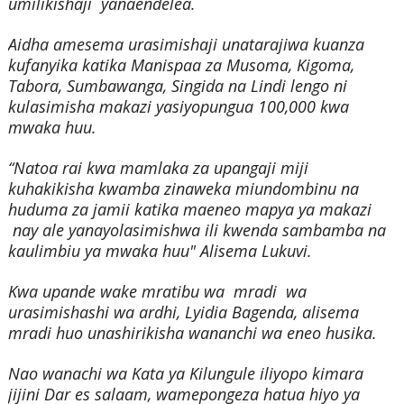
umilikishaji yanaendelea.
Aidha amesema urasimishaji unatarajiwa kuanza
kufanyika katika Manispaa za Musoma, Kigoma,
Tabora, Sumbawanga, Singida na Lindi lengo ni
kulasimisha makazi yasiyopungua 100,000 kwa
mwaka huu.
“Natoa rai kwa mamlaka za upangaji miji
kuhakikisha kwamba zinaweka miundombinu na
huduma za jamii katika maeneo mapya ya makazi
nay ale yanayolasimishwa ili kwenda sambamba na
kaulimbiu ya mwaka huu" Alisema Lukuvi.
Kwa upande wake mratibu wa mradi wa
urasimishashi wa ardhi, Lyidia Bagenda, alisema
mradi huo unashirikisha wananchi wa eneo husika.
Nao wanachi wa Kata ya Kilungule iliyopo kimara
jijini Dar es salaam, wamepongeza hatua hiyo ya