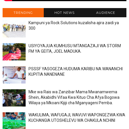
TRENDING
HOT NEWS
AUDIENCE
Kampuni ya Rock Solutions kuzalisha ajira zaidi ya
300
USIYOYAJUA KUMHUSU MTANGAZAJI WA STORM
FM YA GEITA, JOEL MADUKA.
PSSSF YASOGEZA HUDUMA KARIBU NA WANANCHI
KUPITIA NANENANE
Mke wa Rais wa Zanzibar Mama Mwanamwema
Shein, Akabidhi Vifaa Kwa Kituo Cha Afya Bogowa
Wilaya ya Mkoani Kijiji cha Mganyageni Pemba.
WAKULIMA, WAFUGAJI, WAVUVI WAPONGEZWA KWA
KUCHANGIA UTOSHELEVU WA CHAKULA NCHINI