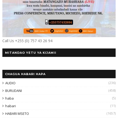
Call Us +255 (0) 757 43 26 94
MITANDAO YETU YA KIJAMII
CHAGUA HABARI HAPA
(236)
AUDIO
(458)
BURUDANI
(5)
haba
(11)
habari
(1657)
HABARI MSETO