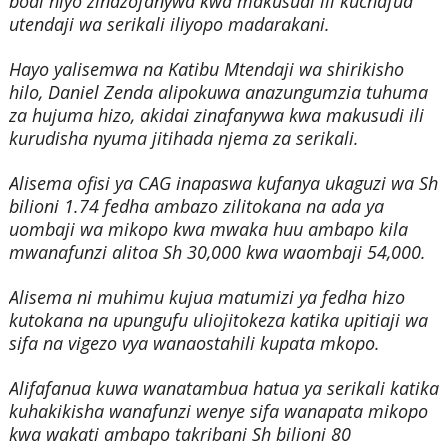
bodi hiyo zinazofanywa kwa makusudi ili kuchafua
utendaji wa serikali iliyopo madarakani.
Hayo yalisemwa na Katibu Mtendaji wa shirikisho
hilo, Daniel Zenda alipokuwa anazungumzia tuhuma
za hujuma hizo, akidai zinafanywa kwa makusudi ili
kurudisha nyuma jitihada njema za serikali.
Alisema ofisi ya CAG inapaswa kufanya ukaguzi wa Sh
bilioni 1.74 fedha ambazo zilitokana na ada ya
uombaji wa mikopo kwa mwaka huu ambapo kila
mwanafunzi alitoa Sh 30,000 kwa waombaji 54,000.
Alisema ni muhimu kujua matumizi ya fedha hizo
kutokana na upungufu uliojitokeza katika upitiaji wa
sifa na vigezo vya wanaostahili kupata mkopo.
Alifafanua kuwa wanatambua hatua ya serikali katika
kuhakikisha wanafunzi wenye sifa wanapata mikopo
kwa wakati ambapo takribani Sh bilioni 80