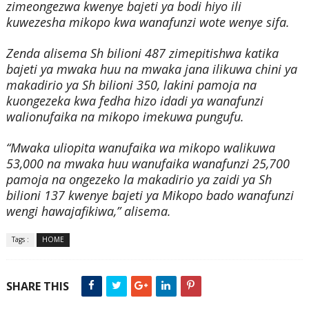
zimeongezwa kwenye bajeti ya bodi hiyo ili
kuwezesha mikopo kwa wanafunzi wote wenye sifa.
Zenda alisema Sh bilioni 487 zimepitishwa katika
bajeti ya mwaka huu na mwaka jana ilikuwa chini ya
makadirio ya Sh bilioni 350, lakini pamoja na
kuongezeka kwa fedha hizo idadi ya wanafunzi
walionufaika na mikopo imekuwa pungufu.
“Mwaka uliopita wanufaika wa mikopo walikuwa
53,000 na mwaka huu wanufaika wanafunzi 25,700
pamoja na ongezeko la makadirio ya zaidi ya Sh
bilioni 137 kwenye bajeti ya Mikopo bado wanafunzi
wengi hawajafikiwa,” alisema.
Tags :
HOME
SHARE THIS