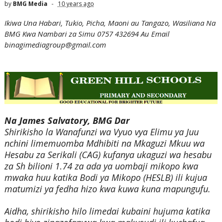
by
BMG Media
10 years ago
Ikiwa Una Habari, Tukio, Picha, Maoni au Tangazo, Wasiliana Na
BMG Kwa Nambari za Simu 0757 432694 Au Email
binagimediagroup@gmail.com
Na James Salvatory, BMG Dar
Shirikisho la Wanafunzi wa Vyuo vya Elimu ya Juu
nchini limemuomba Mdhibiti na Mkaguzi Mkuu wa
Hesabu za Serikali (CAG) kufanya ukaguzi wa hesabu
za Sh bilioni 1.74 za ada ya uombaji mikopo kwa
mwaka huu katika Bodi ya Mikopo (HESLB) ili kujua
matumizi ya fedha hizo kwa kuwa kuna mapungufu.
Aidha, shirikisho hilo limedai kubaini hujuma katika