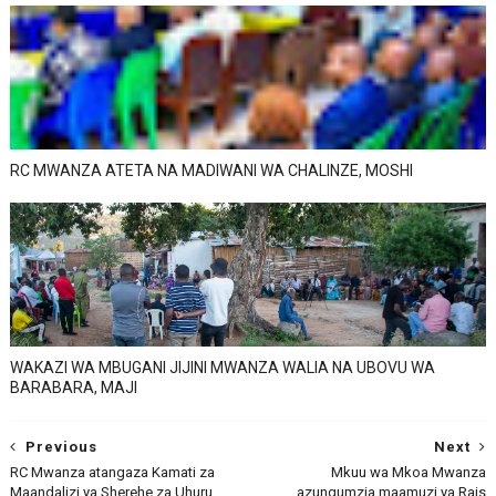
RC MWANZA ATETA NA MADIWANI WA CHALINZE, MOSHI
WAKAZI WA MBUGANI JIJINI MWANZA WALIA NA UBOVU WA
BARABARA, MAJI
Previous
Next
RC Mwanza atangaza Kamati za
Mkuu wa Mkoa Mwanza
Maandalizi ya Sherehe za Uhuru
azungumzia maamuzi ya Rais