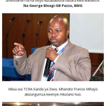
umeshamiri na na hivyo kusababisha hasara kwa wananchi.
Na George Binagi-GB Pazzo, BMG
Mkuu wa TCRA Kanda ya Ziwa, Mhandisi Francis Mihayo
akizungumza kwenye mkutano huo.