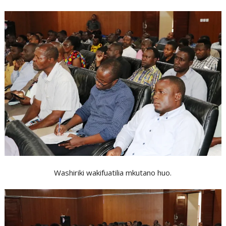
Washiriki wakifuatilia mkutano huo.