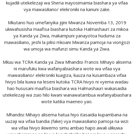
kujadili utekelezaji wa Sheria inayosimamia biashara ya vifaa
vya mawasiliano/ elekroniki na kanuni zake.
Mkutano huo umefanyika jijini Mwanza Novemba 13, 2019
ukiwahusisha maafisa biashara kutoka Halmashauri za mikoa
ya Kanda ya Ziwa, makampuni yanayotoa huduma za
mawasiliano, jeshi la pilisi mkoani Mwanza pamoja na viongozi
wa umoja wa mafunzi simu Kanda ya Ziwa.
Mkuu wa TCRA Kanda ya Ziwa Mhandisi Francis Mihayo alisema
ni marufuku kwa wafanyabiashara wote wa vifaa vya
mawasiliano/ elekroniki kuagiza, kuuza na kusambaza vifaa
hivyo bila kuwa na leseni kutoka TCRA hivyo ni vyema wadau
hao hususani maafisa biashara wa Halmashauri wakasaidia
utekelezaji wa zuio hilo kwani wanawatambua wafanyabiashara
wote katika maeneo yao.
Mhandisi Mihayo alisema hatua hiyo itasaidia kupambana na
uuzaji wa vifaa bandia (fake) vya mawasiliano pamoja na wizi
wa vifaa hivyo ikiwemo simu ambao hapo awali ulikuwa