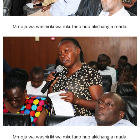
Mmoja wa washiriki wa mkutano huo akichangia mada.
Mmoja wa washiriki wa mkutano huo akichangia mada.