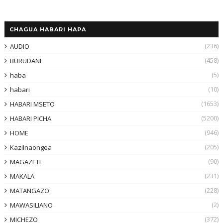
CHAGUA HABARI HAPA
(236)
AUDIO
(458)
BURUDANI
(5)
haba
(10)
habari
(1653)
HABARI MSETO
(5200)
HABARI PICHA
(946)
HOME
(205)
KaziInaongea
(90)
MAGAZETI
(231)
MAKALA
(228)
MATANGAZO
(2)
MAWASILIANO
(372)
MICHEZO