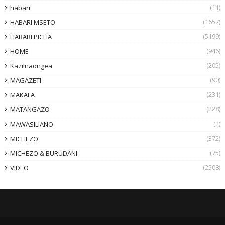
(11)
habari
(1657)
HABARI MSETO
(5199)
HABARI PICHA
(946)
HOME
(205)
KaziInaongea
(90)
MAGAZETI
(231)
MAKALA
(228)
MATANGAZO
(2)
MAWASILIANO
(372)
MICHEZO
(75)
MICHEZO & BURUDANI
(2508)
VIDEO