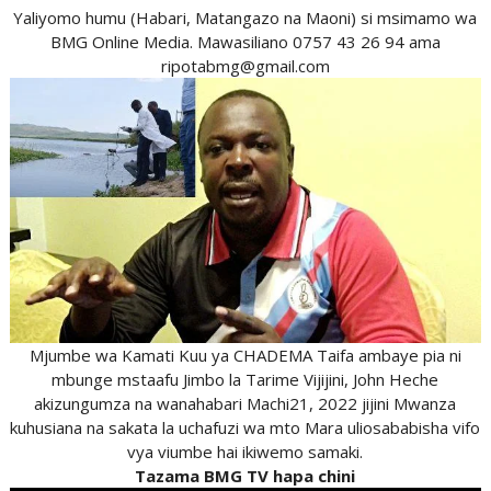
Yaliyomo humu (Habari, Matangazo na Maoni) si msimamo wa
BMG Online Media. Mawasiliano 0757 43 26 94 ama
ripotabmg@gmail.com
Mjumbe wa Kamati Kuu ya CHADEMA Taifa ambaye pia ni
mbunge mstaafu Jimbo la Tarime Vijijini, John Heche
akizungumza na wanahabari Machi21, 2022 jijini Mwanza
kuhusiana na sakata la uchafuzi wa mto Mara uliosababisha vifo
vya viumbe hai ikiwemo samaki.
Tazama BMG TV hapa chini