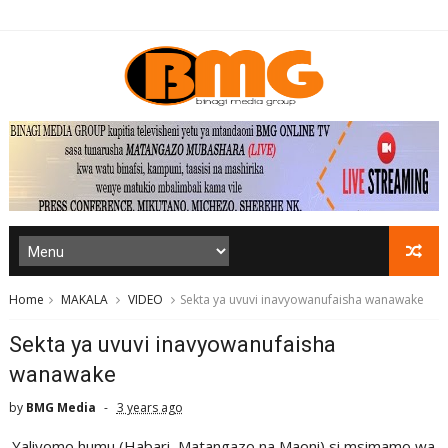
Home
MAKALA
VIDEO
Sekta ya uvuvi inavyowanufaisha wanawake
Sekta ya uvuvi inavyowanufaisha
wanawake
by
BMG Media
3 years ago
Yaliyomo humu (Habari, Matangazo na Maoni) si msimamo wa