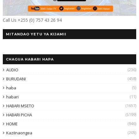
Call Us +255 (0) 757 43 26 94
MITANDAO YETU YA KIJAMII
CHAGUA HABARI HAPA
(236)
AUDIO
(458)
BURUDANI
(5)
haba
(11)
habari
(1657)
HABARI MSETO
(5199)
HABARI PICHA
(946)
HOME
(205)
KaziInaongea