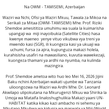
Na OWM - TAMISEMI, Azerbaijan
Waziri wa Nchi, Ofisi ya Waziri Mkuu, Tawala za Mikoa na
Serikali za Mitaa (OWM-TAMISEMI) Mhe. Prof. Riziki
Shemdoe amesititiza umuhimu wa suala la kuimarisha
upangaji wa miji inayoibukia (Satellite Cities) hasa
kwenye maeneo yenye vituo vikubwa vya treni ya
mwendo kasi (SGR), ili kuongeza kasi ya ukuaji wa
uchumi, fursa za ajira, kupunguza makazi holela,
kurahisisha usafiri na mawasiliano, kuvutia wawekezaji,
kuongeza thamani ya ardhi na nyumba, na kulinda
mazingira.
Prof. Shemdoe ametoa wito huo leo Mei 16, 2026 Jijini
Baku nchini Azerbaijan wakati ujumbe wa Tanzania
ulioongozwa na Waziri wa Ardhi Mhe. Dr. Leonard
Akwilapo ulipokutana na Mkurugenzi Mkuu wa Shirika la
Umoja wa Mataifa linaloshughulikia Makazi yaani UN-
HABITAT katika kikao kazi ambacho ni sehemu ya
Mkutano Mkubwa wa kidunia wa maswala ya Miji (World