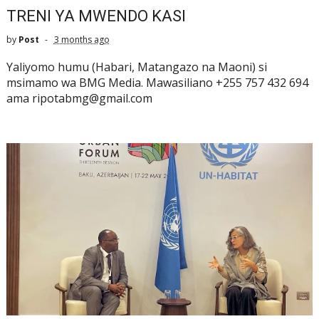
TRENI YA MWENDO KASI
by
Post
3 months ago
Yaliyomo humu (Habari, Matangazo na Maoni) si
msimamo wa BMG Media. Mawasiliano +255 757 432 694
ama ripotabmg@gmail.com