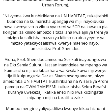
Urban Forum).
"Ni vyema kwa kushirikiana na UN HABITAT, tukajitahidi
kuandaa na kuimarisha upangaji wa miji inayoibukia
hasa kwenye vituo vikuu vya treni ya SGR na kuweka pia
kongani za kilimo ambazo zitazalisha kwa ajili ya treni ya
mizigo kusafirisha mazao ya kilimo na aina yeyote ya
mazao yatakayozalishwa kwenye maeneo hayo,"
amesisitiza Prof. Shemdoe.
Aidha, Prof. Shemdoe amesema Serikali inayoongozwa
na Dkt.Samia Suluhu Hassan inaendelea na mpango wa
kuimarisha mji wa kibiashara wa Kwala kuwa mji wenye
tija ili kuipunguzia Dar es Slaam msongamano, hivyo
ameiomba UN HABITAT kushirikiana na Wizara ya Ardhi
pamoja na OWM TAMISEMI kuikaribisha Sekta Binafsi
kufanya uwekezaji katika eneo hilo kwa kuzingatia
mipango miji na taratibu zake.
Mambo mengine yaliyojadiliwa kwenye kikao hicho ni