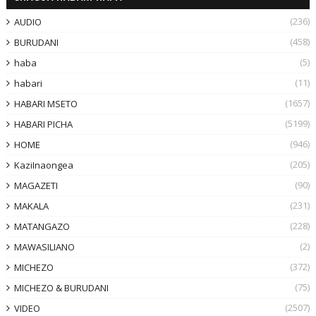
(236)
AUDIO
(458)
BURUDANI
(5)
haba
(11)
habari
(1657)
HABARI MSETO
(5199)
HABARI PICHA
(946)
HOME
(205)
KaziInaongea
(90)
MAGAZETI
(231)
MAKALA
(228)
MATANGAZO
(2)
MAWASILIANO
(372)
MICHEZO
(75)
MICHEZO & BURUDANI
(2507)
VIDEO