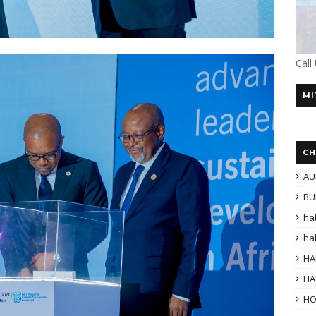
Call
MI
CH
AU
BU
ha
ha
HA
HA
H