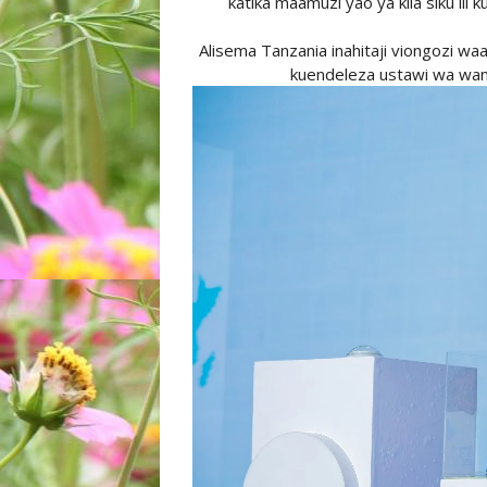
katika maamuzi yao ya kila siku ili 
Alisema Tanzania inahitaji viongozi wa
kuendeleza ustawi wa wana