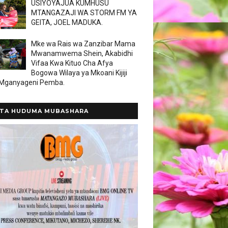
USIYOYAJUA KUMHUSU
MTANGAZAJI WA STORM FM YA
GEITA, JOEL MADUKA.
Mke wa Rais wa Zanzibar Mama
Mwanamwema Shein, Akabidhi
Vifaa Kwa Kituo Cha Afya
Bogowa Wilaya ya Mkoani Kijiji
 Mganyageni Pemba.
TA HUDUMA MUBASHARA