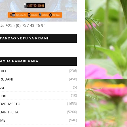
 Us +255 (0) 757 43 26 94
TANDAO YETU YA KIJAMII
AGUA HABARI HAPA
(236)
DIO
(458)
RUDANI
(5)
ba
(10)
bari
(1653)
BARI MSETO
(5200)
BARI PICHA
(946)
OME