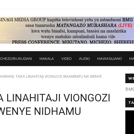
ICHEZO/BURUDANI
MAKALA
VIDEO
AUDIO
MAWASILIANO
M
DHIWANI: TAIFA LINAHITAJI VIONGOZI WAAMINIFU NA WENYE
WE
BMG
A LINAHITAJI VIONGOZI
TA
WENYE NIDHAMU