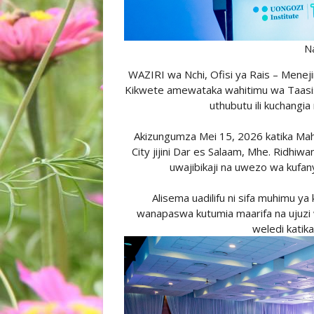
N
WAZIRI wa Nchi, Ofisi ya Rais – Mene
Kikwete amewataka wahitimu wa Taasis
uthubutu ili kuchangia
Akizungumza Mei 15, 2026 katika Mahaf
City jijini Dar es Salaam, Mhe. Ridhiwa
uwajibikaji na uwezo wa kufan
Alisema uadilifu ni sifa muhimu y
wanapaswa kutumia maarifa na ujuzi 
weledi katik