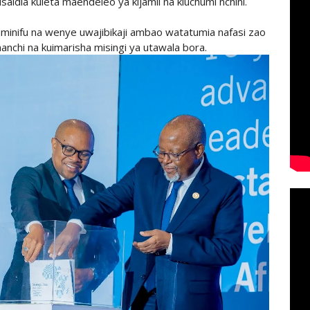
kusaidia kuleta maendeleo ya kijamii na kiuchumi nchini.
aminifu na wenye uwajibikaji ambao watatumia nafasi zao
nchi na kuimarisha misingi ya utawala bora.