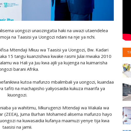
alisema uongozi unaozingatia haki na uwazi utaendelea
oja na Taasisi ya Uongozi ndani na nje ya nchi.
 Afisa Mtendaji Mkuu wa Taasisi ya Uongozi, Bw. Kadari
T
miaka 15 tangu kuanzishwa kwake rasmi Julai mwaka 2010
lamu wa Hali ya Juu kwa ajili ya kujenga na kuimarisha
ongozi barani Afrika.
 imefanikiwa kutoa mafunzo mbalimbali ya uongozi, kuandaa
a tafiti na machapisho yaliyosaidia kukuza maarifa ya
kiuongozi.
iaba ya wahitimu, Mkurugenzi Mtendaji wa Wakala wa
ar (ZEEA), Juma Burhan Mohamed alisema mafunzo hayo
ngozi na kuwasaidia kufanya maamuzi yenye tija kwa
taasisi na jamii.