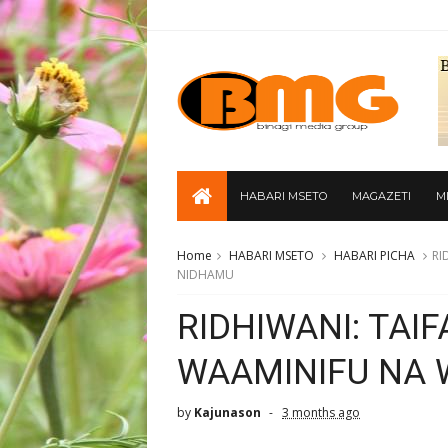
HABARI MSETO
MAGAZETI
M
Home
HABARI MSETO
HABARI PICHA
RI
NIDHAMU
RIDHIWANI: TAIF
WAAMINIFU NA 
by
Kajunason
3 months ago