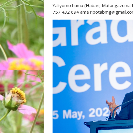
Yaliyomo humu (Habari, Matangazo na
757 432 694 ama ripotabmg@gmail.c