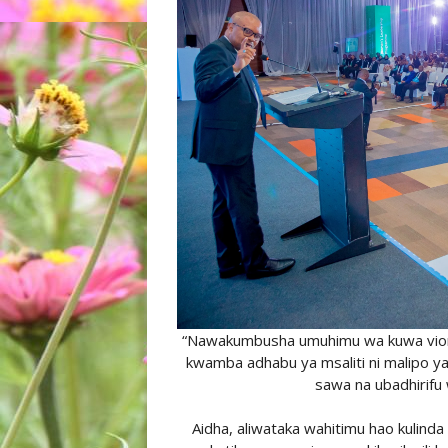
“Nawakumbusha umuhimu wa kuwa vio
kwamba adhabu ya msaliti ni malipo ya
sawa na ubadhirifu 
Aidha, aliwataka wahitimu hao kulinda