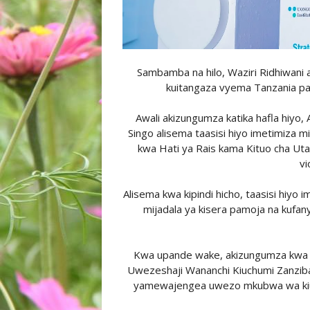
Sambamba na hilo, Waziri Ridhiwani 
kuitangaza vyema Tanzania pam
Awali akizungumza katika hafla hiyo,
Singo alisema taasisi hiyo imetimiza 
kwa Hati ya Rais kama Kituo cha Utaa
vi
Alisema kwa kipindi hicho, taasisi hiyo
mijadala ya kisera pamoja na kufany
Kwa upande wake, akizungumza kwa n
Uwezeshaji Wananchi Kiuchumi Zanzib
yamewajengea uwezo mkubwa wa kiuo