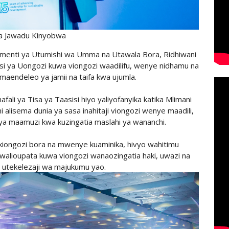
a Jawadu Kinyobwa
jimenti ya Utumishi wa Umma na Utawala Bora, Ridhiwani
i ya Uongozi kuwa viongozi waadilifu, wenye nidhamu na
 maendeleo ya jamii na taifa kwa ujumla.
ali ya Tisa ya Taasisi hiyo yaliyofanyika katika Mlimani
ni alisema dunia ya sasa inahitaji viongozi wenye maadili,
ya maamuzi kwa kuzingatia maslahi ya wananchi.
a kiongozi bora na mwenye kuaminika, hivyo wahitimu
walioupata kuwa viongozi wanaozingatia haki, uwazi na
a utekelezaji wa majukumu yao.