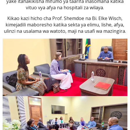
yake itahakikisha mifumo ya taarifa inasomana katika
vituo vya afya na hospitali za wilaya.
Kikao kazi hicho cha Prof. Shemdoe na Bi. Elke Wisch,
kimejadili maboresho katika sekta ya elimu, lishe, afya,
ulinzi na usalama wa watoto, maji na usafi wa mazingira.