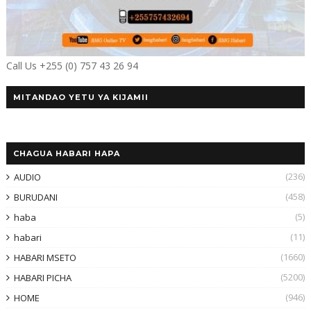
Call Us +255 (0) 757 43 26 94
MITANDAO YETU YA KIJAMII
CHAGUA HABARI HAPA
(236)
AUDIO
(458)
BURUDANI
(5)
haba
(11)
habari
(1660)
HABARI MSETO
(5200)
HABARI PICHA
(946)
HOME