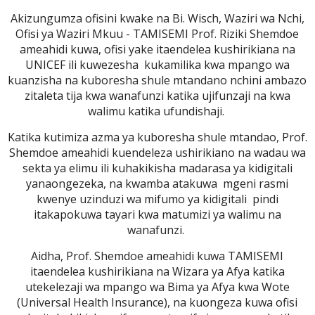
Akizungumza ofisini kwake na Bi. Wisch, Waziri wa Nchi,
Ofisi ya Waziri Mkuu - TAMISEMI Prof. Riziki Shemdoe
ameahidi kuwa, ofisi yake itaendelea kushirikiana na
UNICEF ili kuwezesha kukamilika kwa mpango wa
kuanzisha na kuboresha shule mtandano nchini ambazo
zitaleta tija kwa wanafunzi katika ujifunzaji na kwa
walimu katika ufundishaji.
Katika kutimiza azma ya kuboresha shule mtandao, Prof.
Shemdoe ameahidi kuendeleza ushirikiano na wadau wa
sekta ya elimu ili kuhakikisha madarasa ya kidigitali
yanaongezeka, na kwamba atakuwa mgeni rasmi
kwenye uzinduzi wa mifumo ya kidigitali pindi
itakapokuwa tayari kwa matumizi ya walimu na
wanafunzi.
Aidha, Prof. Shemdoe ameahidi kuwa TAMISEMI
itaendelea kushirikiana na Wizara ya Afya katika
utekelezaji wa mpango wa Bima ya Afya kwa Wote
(Universal Health Insurance), na kuongeza kuwa ofisi