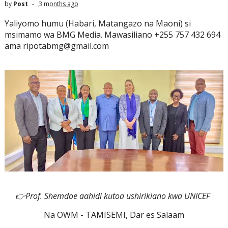
by
Post
3 months ago
Yaliyomo humu (Habari, Matangazo na Maoni) si
msimamo wa BMG Media. Mawasiliano +255 757 432 694
ama ripotabmg@gmail.com
👉Prof. Shemdoe aahidi kutoa ushirikiano kwa UNICEF
Na OWM - TAMISEMI, Dar es Salaam