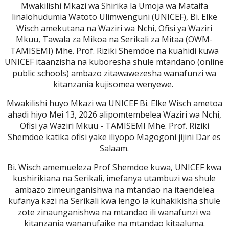
Mwakilishi Mkazi wa Shirika la Umoja wa Mataifa
linalohudumia Watoto Ulimwenguni (UNICEF), Bi. Elke
Wisch amekutana na Waziri wa Nchi, Ofisi ya Waziri
Mkuu, Tawala za Mikoa na Serikali za Mitaa (OWM-
TAMISEMI) Mhe. Prof. Riziki Shemdoe na kuahidi kuwa
UNICEF itaanzisha na kuboresha shule mtandano (online
public schools) ambazo zitawawezesha wanafunzi wa
kitanzania kujisomea wenyewe.
Mwakilishi huyo Mkazi wa UNICEF Bi. Elke Wisch ametoa
ahadi hiyo Mei 13, 2026 alipomtembelea Waziri wa Nchi,
Ofisi ya Waziri Mkuu - TAMISEMI Mhe. Prof. Riziki
Shemdoe katika ofisi yake iliyopo Magogoni jijini Dar es
Salaam.
Bi. Wisch amemueleza Prof Shemdoe kuwa, UNICEF kwa
kushirikiana na Serikali, imefanya utambuzi wa shule
ambazo zimeunganishwa na mtandao na itaendelea
kufanya kazi na Serikali kwa lengo la kuhakikisha shule
zote zinaunganishwa na mtandao ili wanafunzi wa
kitanzania wananufaike na mtandao kitaaluma.