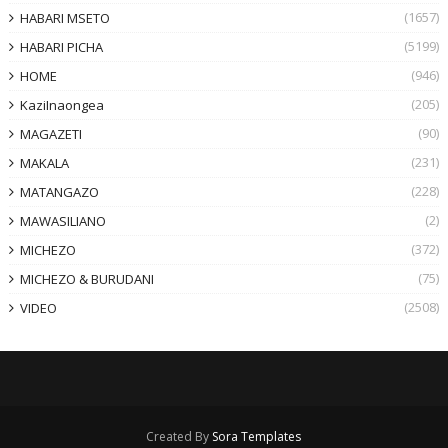
(1657)
HABARI MSETO
(5199)
HABARI PICHA
(946)
HOME
(205)
KaziInaongea
(90)
MAGAZETI
(231)
MAKALA
(228)
MATANGAZO
(2)
MAWASILIANO
(372)
MICHEZO
(75)
MICHEZO & BURUDANI
(2508)
VIDEO
Created By
Sora Templates