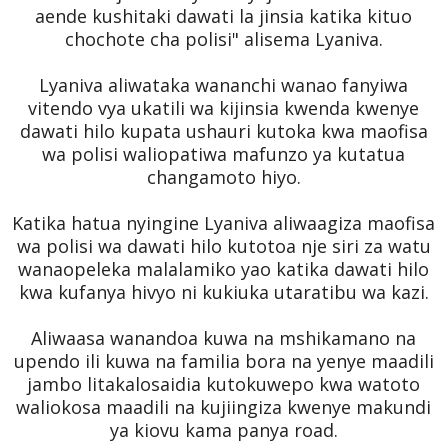
aende kushitaki dawati la jinsia katika kituo
chochote cha polisi" alisema Lyaniva.
Lyaniva aliwataka wananchi wanao fanyiwa
vitendo vya ukatili wa kijinsia kwenda kwenye
dawati hilo kupata ushauri kutoka kwa maofisa
wa polisi waliopatiwa mafunzo ya kutatua
changamoto hiyo.
Katika hatua nyingine Lyaniva aliwaagiza maofisa
wa polisi wa dawati hilo kutotoa nje siri za watu
wanaopeleka malalamiko yao katika dawati hilo
kwa kufanya hivyo ni kukiuka utaratibu wa kazi.
Aliwaasa wanandoa kuwa na mshikamano na
upendo ili kuwa na familia bora na yenye maadili
jambo litakalosaidia kutokuwepo kwa watoto
waliokosa maadili na kujiingiza kwenye makundi
ya kiovu kama panya road.