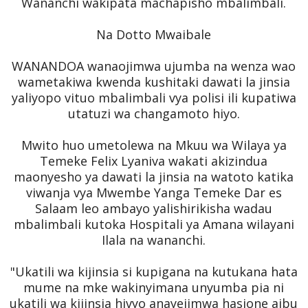
Wananchi wakipata machapisho mbalimbali.
Na Dotto Mwaibale
WANANDOA wanaojimwa ujumba na wenza wao
wametakiwa kwenda kushitaki dawati la jinsia
yaliyopo vituo mbalimbali vya polisi ili kupatiwa
utatuzi wa changamoto hiyo.
Mwito huo umetolewa na Mkuu wa Wilaya ya
Temeke Felix Lyaniva wakati akizindua
maonyesho ya dawati la jinsia na watoto katika
viwanja vya Mwembe Yanga Temeke Dar es
Salaam leo ambayo yalishirikisha wadau
mbalimbali kutoka Hospitali ya Amana wilayani
Ilala na wananchi.
"Ukatili wa kijinsia si kupigana na kutukana hata
mume na mke wakinyimana unyumba pia ni
ukatili wa kijinsia hivyo anayejimwa hasione aibu