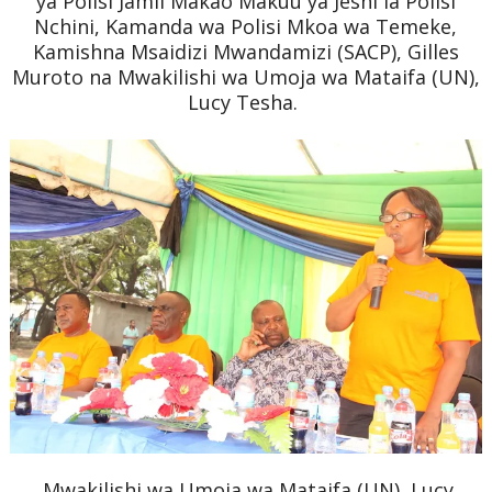
ya Polisi Jamii Makao Makuu ya Jeshi la Polisi
Nchini,
Kamanda wa Polisi Mkoa wa Temeke,
Kamishna Msaidizi Mwandamizi (SACP), Gilles
Muroto na
Mwakilishi wa Umoja wa Mataifa (UN),
Lucy Tesha.
Mwakilishi wa Umoja wa Mataifa (UN), Lucy