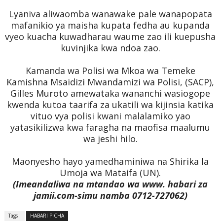
Lyaniva aliwaomba wanawake pale wanapopata
mafanikio ya maisha kupata fedha au kupanda
vyeo kuacha kuwadharau waume zao ili kuepusha
kuvinjika kwa ndoa zao.
Kamanda wa Polisi wa Mkoa wa Temeke
Kamishna Msaidizi Mwandamizi wa Polisi, (SACP),
Gilles Muroto amewataka wananchi wasiogope
kwenda kutoa taarifa za ukatili wa kijinsia katika
vituo vya polisi kwani malalamiko yao
yatasikilizwa kwa faragha na maofisa maalumu
wa jeshi hilo.
Maonyesho hayo yamedhaminiwa na Shirika la
Umoja wa Mataifa (UN).
(Imeandaliwa na mtandao wa www. habari za
jamii.com-simu namba 0712-727062)
Tags :
HABARI PICHA