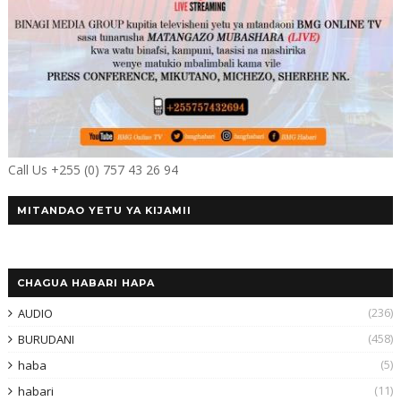
Call Us +255 (0) 757 43 26 94
MITANDAO YETU YA KIJAMII
CHAGUA HABARI HAPA
(236)
AUDIO
(458)
BURUDANI
(5)
haba
(11)
habari