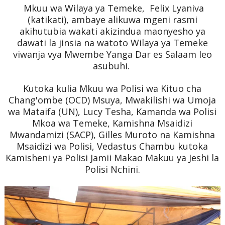
Mkuu wa Wilaya ya Temeke, Felix Lyaniva
(katikati), ambaye alikuwa mgeni rasmi
akihutubia wakati akizindua maonyesho ya
dawati la jinsia na watoto Wilaya ya Temeke
viwanja vya Mwembe Yanga Dar es Salaam leo
asubuhi.
Kutoka kulia Mkuu wa Polisi wa Kituo cha
Chang'ombe (OCD) Msuya, Mwakilishi wa Umoja
wa Mataifa (UN), Lucy Tesha, Kamanda wa Polisi
Mkoa wa Temeke, Kamishna Msaidizi
Mwandamizi (SACP), Gilles Muroto na Kamishna
Msaidizi wa Polisi, Vedastus Chambu kutoka
Kamisheni ya Polisi Jamii Makao Makuu ya Jeshi la
Polisi Nchini.