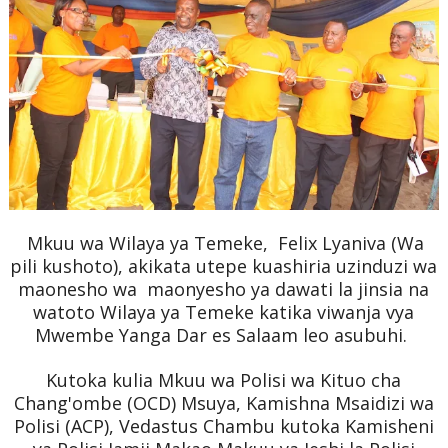
Mkuu wa Wilaya ya Temeke, Felix Lyaniva (Wa
pili kushoto), akikata utepe kuashiria uzinduzi wa
maonesho wa maonyesho ya dawati la jinsia na
watoto Wilaya ya Temeke katika viwanja vya
Mwembe Yanga Dar es Salaam leo asubuhi.
Kutoka kulia Mkuu wa Polisi wa Kituo cha
Chang'ombe (OCD) Msuya,
Kamishna Msaidizi wa
Polisi (ACP), Vedastus Chambu kutoka Kamisheni