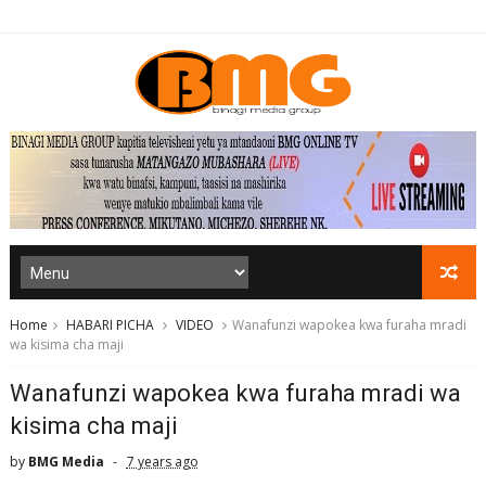
Home
HABARI PICHA
VIDEO
Wanafunzi wapokea kwa furaha mradi
wa kisima cha maji
Wanafunzi wapokea kwa furaha mradi wa
kisima cha maji
by
BMG Media
7 years ago