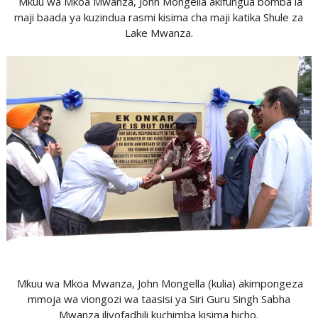
Mkuu wa Mkoa Mwanza, John Mongella akifungua bomba la
maji baada ya kuzindua rasmi kisima cha maji katika Shule za
Lake Mwanza.
Mkuu wa Mkoa Mwanza, John Mongella (kulia) akimpongeza
mmoja wa viongozi wa taasisi ya Siri Guru Singh Sabha
Mwanza iliyofadhili kuchimba kisima hicho.