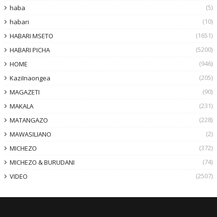
(5)
haba
(10)
habari
(1651)
HABARI MSETO
(5200)
HABARI PICHA
(946)
HOME
(205)
KaziInaongea
(90)
MAGAZETI
(231)
MAKALA
(228)
MATANGAZO
(2)
MAWASILIANO
(372)
MICHEZO
(74)
MICHEZO & BURUDANI
(2507)
VIDEO