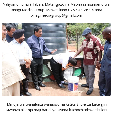
Yaliyomo humu (Habari, Matangazo na Maoni) si msimamo wa
Binagi Media Group. Mawasiliano 0757 43 26 94 ama
binagimediagroup@gmail.com
Mmoja wa wanafunzi wanaosoma katika Shule za Lake jijini
Mwanza akionja maji baridi ya kisima kilichochimbwa shuleni