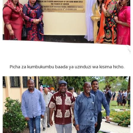
Picha za kumbukumbu baada ya uzinduzi wa kisima hicho.