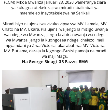
(CCM) Mkoa Mwanza Januari 28, 2020 wamefanya ziara
ya kukagua utekelezaji wa miradi mbalimbali ya
maendeleo inayotekelezwa na Serikali.
Miradi hiyo ni ujenzi wa vivuko vipya vya MV. Ilemela, MV.
Chato na MV. Ukara. Pia ujenzi wa jengo la mizigo uwanja
wa ndege wa Mwanza, jengo la abiria uwanja wa ndege
wa Mwanza, jengo la kuongozea ndege, chelezo, meli
mpya ndani ya Ziwa Victoria, ukarabati wa MV. Victoria,
MV. Butiama, daraja la Kigongo-Busisi pamoja na mradi
wa maji Magu.
Na George Binagi-GB Pazzo, BMG