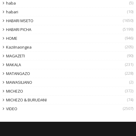
(5)
haba
(10)
habari
(1650)
HABARI MSETO
(5199)
HABARI PICHA
(946)
HOME
(205)
KaziInaongea
(90)
MAGAZETI
(231)
MAKALA
(228)
MATANGAZO
(2)
MAWASILIANO
(372)
MICHEZO
(74)
MICHEZO & BURUDANI
(2507)
VIDEO