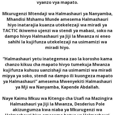
vyanzo vya mapato.
Mkurugenzi Mtendaji wa Halmashauri ya Nanyamba,
Mhandisi Mshamu Munde amesema Halmashauri
hiyo inatarajia kuanza utekelezaji wa miradi ya
TACTIC ikiwemo ujenzi wa stendi ya mabasi, soko na
dampo hivyo Halmashauri ya Jiji la Mwanza ni eneo
sahihi la kujifunza utekelezaji na usimamizi wa
miradi hiyo.
“Halmashauri yetu inategemea zao la korosho kama
chanzo kikuu cha mapato hivyo tumekuja Mwanza
kujifunza kuhusu uanzishaji na usimamizi wa miradi
mipya ya soko, stendi na dampo ili kuongeza mapato
ya Halmashauri” amesema Mwenyekiti Halmashauri
ya Mji wa Nanyamba, Kapende Abdallah.
Naye Kaimu Mkuu wa Kitengo cha Usafi na Mazingira
Halmashauri ya Jiji la Mwanza, Desderius Pole
akizungumza kwa niaba ya Mkurugenzi wa