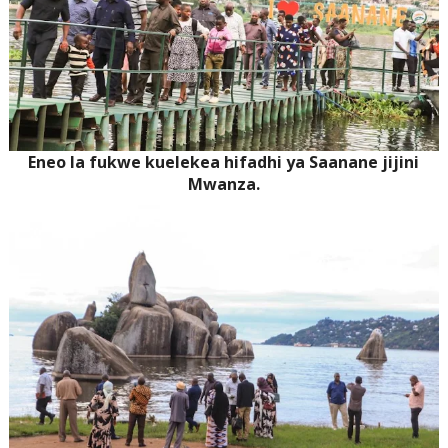
Eneo la fukwe kuelekea hifadhi ya Saanane jijini
Mwanza.