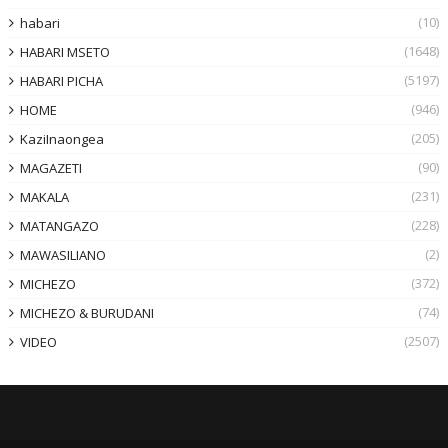
(10)
habari
(1648)
HABARI MSETO
(5197)
HABARI PICHA
(946)
HOME
(205)
KaziInaongea
(90)
MAGAZETI
(231)
MAKALA
(228)
MATANGAZO
(2)
MAWASILIANO
(372)
MICHEZO
(74)
MICHEZO & BURUDANI
(2507)
VIDEO