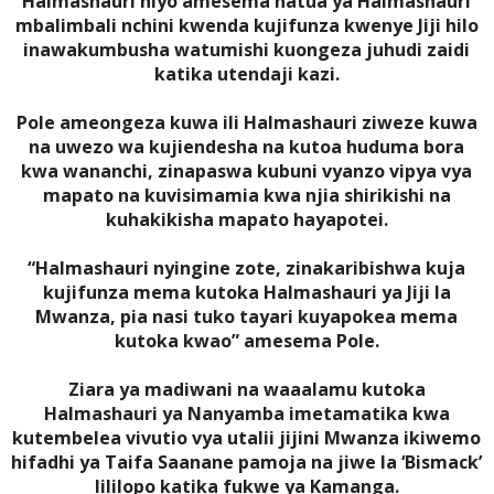
Halmashauri hiyo amesema hatua ya Halmashauri
mbalimbali nchini kwenda kujifunza kwenye Jiji hilo
inawakumbusha watumishi kuongeza juhudi zaidi
katika utendaji kazi.
Pole ameongeza kuwa ili Halmashauri ziweze kuwa
na uwezo wa kujiendesha na kutoa huduma bora
kwa wananchi, zinapaswa kubuni vyanzo vipya vya
mapato na kuvisimamia kwa njia shirikishi na
kuhakikisha mapato hayapotei.
“Halmashauri nyingine zote, zinakaribishwa kuja
kujifunza mema kutoka Halmashauri ya Jiji la
Mwanza, pia nasi tuko tayari kuyapokea mema
kutoka kwao” amesema Pole.
Ziara ya madiwani na waaalamu kutoka
Halmashauri ya Nanyamba imetamatika kwa
kutembelea vivutio vya utalii jijini Mwanza ikiwemo
hifadhi ya Taifa Saanane pamoja na jiwe la ‘Bismack’
lililopo katika fukwe ya Kamanga.