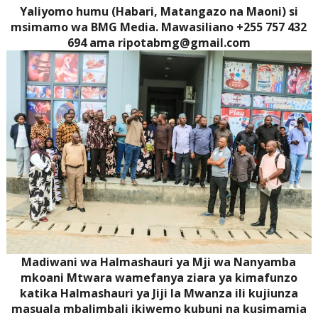
Yaliyomo humu (Habari, Matangazo na Maoni) si
msimamo wa BMG Media. Mawasiliano +255 757 432
694 ama ripotabmg@gmail.com
Madiwani wa Halmashauri ya Mji wa Nanyamba
mkoani Mtwara wamefanya ziara ya kimafunzo
katika Halmashauri ya Jiji la Mwanza ili kujiunza
masuala mbalimbali ikiwemo kubuni na kusimamia