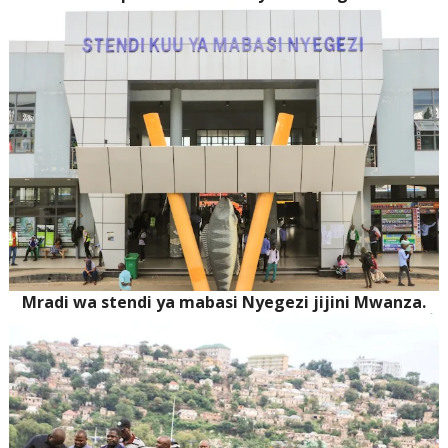
Mradi wa stendi ya mabasi Nyegezi jijini Mwanza.